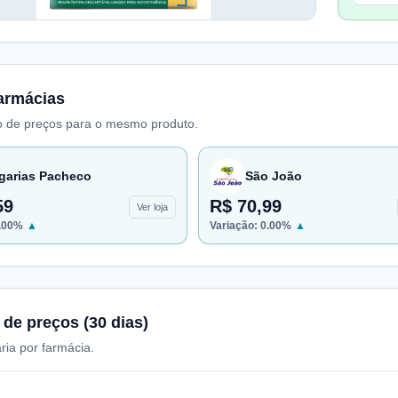
armácias
 de preços para o mesmo produto.
garias Pacheco
São João
59
R$ 70,99
Ver loja
.00
%
▲
Variação:
0.00
%
▲
 de preços (30 dias)
ria por farmácia.