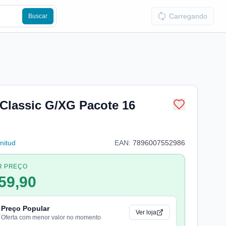
Carregando
Buscar
 Classic G/XG Pacote 16
nitud
EAN:
7896007552986
R PREÇO
59,90
Preço Popular
Ver loja
Oferta com menor valor no momento