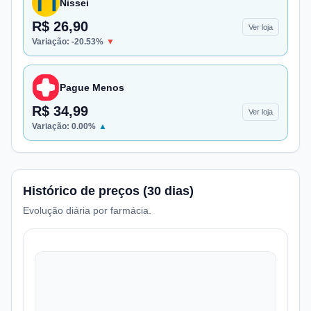
Nissei
R$ 26,90
Ver loja
Variação:
-20.53
%
▼
Pague Menos
R$ 34,99
Ver loja
Variação:
0.00
%
▲
Histórico de preços (30 dias)
Evolução diária por farmácia.