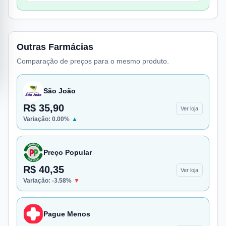
Outras Farmácias
Comparação de preços para o mesmo produto.
São João
R$ 35,90
Ver loja
Variação:
0.00
%
▲
Preço Popular
R$ 40,35
Ver loja
Variação:
-3.58
%
▼
Pague Menos