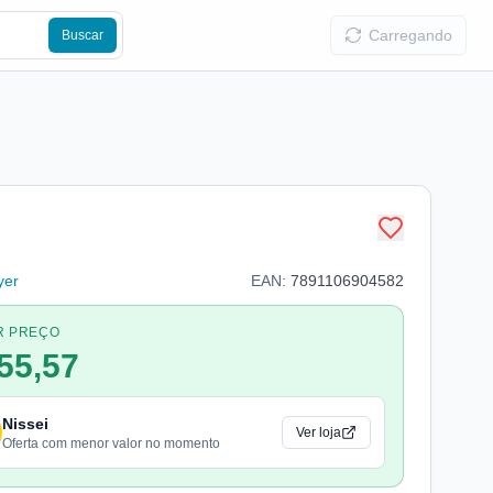
Carregando
Buscar
yer
EAN:
7891106904582
R PREÇO
55,57
Nissei
Ver loja
Oferta com menor valor no momento