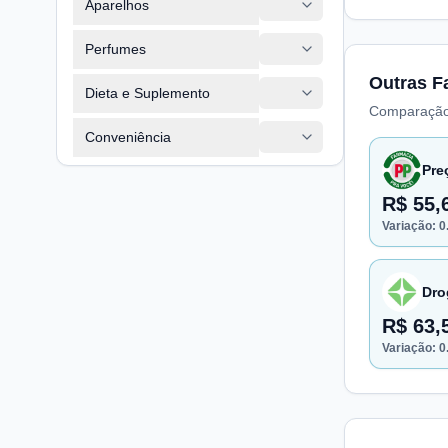
Aparelhos
Perfumes
Outras F
Dieta e Suplemento
Comparação
Conveniência
Pre
R$ 55,
Variação:
0
Dro
R$ 63,
Variação:
0