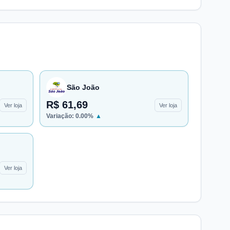
São João
R$ 61,69
Ver loja
Ver loja
Variação:
0.00
%
▲
Ver loja