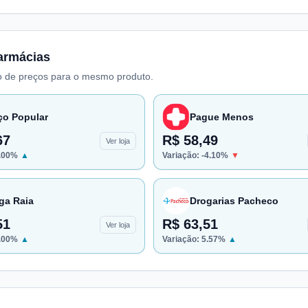
armácias
 de preços para o mesmo produto.
ço Popular
Pague Menos
67
R$ 58,49
Ver loja
.00
%
▲
Variação:
-4.10
%
▼
ga Raia
Drogarias Pacheco
51
R$ 63,51
Ver loja
.00
%
▲
Variação:
5.57
%
▲