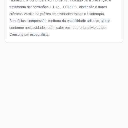
Hidrolight. Protetor para Punho OR47. Indicado para prevenção e
tratamento de: contusões, L.E.R., D.O.R.T.S., distensão e dores
crônicas. Auxilia na prática de atividades físicas e fisioterapia.
Benefícios: compressão, melhora da estabilidade articular, ajuste
conforme necessidade, retém calor em neoprene, alívio da dor.
Consulte um especialista.