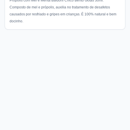
Própolis com Mel e Menta Baldoni Chico Bento Gotas 30ml.
Composto de mel e própolis, auxilia no tratamento de desafetos
causados por resfriado e gripes em crianças. É 100% natural e bem
docinho.