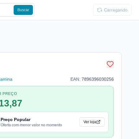
Carregando
Buscar
lamina
EAN:
7896396030256
R PREÇO
13,87
Preço Popular
Ver loja
Oferta com menor valor no momento