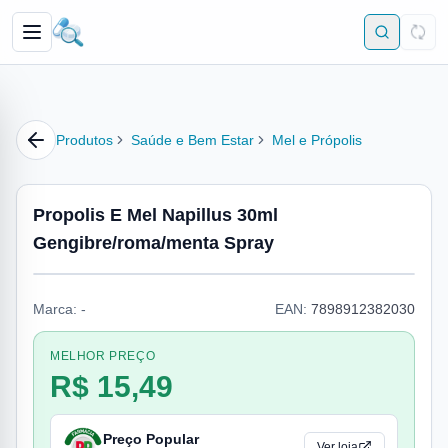
Produtos
Saúde e Bem Estar
Mel e Própolis
Propolis E Mel Napillus 30ml
Gengibre/roma/menta Spray
Marca:
-
EAN:
7898912382030
MELHOR PREÇO
R$ 15,49
Preço Popular
Ver loja