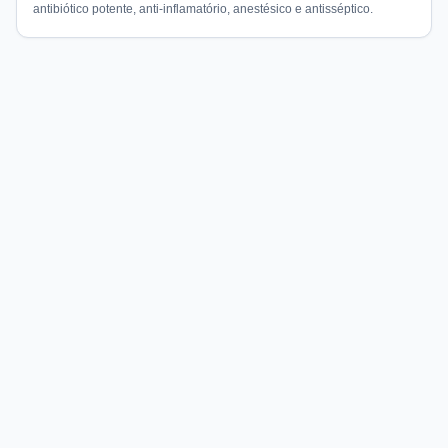
antibiótico potente, anti-inflamatório, anestésico e antisséptico.
Compare preços de medicamentos e produtos de farmácia