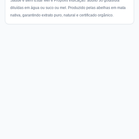
Saúde e Bem Estar Mel e Própolis Indicação: adulto 30 gotas/dia
diluídas em água ou suco ou mel. Produzido pelas abelhas em mata
nativa, garantindo extrato puro, natural e certificado orgânico.