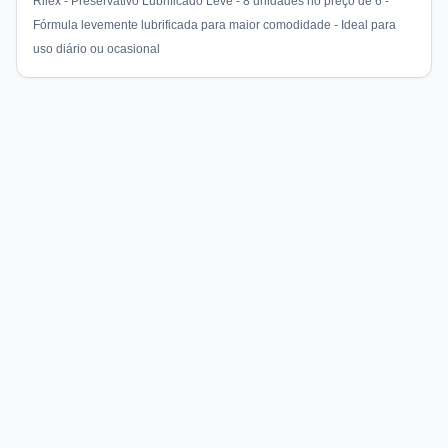
Rilex - Preservativo Lubrificado Leve - 8 unidades no preço de 6 -
Fórmula levemente lubrificada para maior comodidade - Ideal para
uso diário ou ocasional