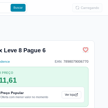
Carregando
Buscar
x Leve 8 Pague 6
udence
EAN:
7898079006770
R PREÇO
11,61
Preço Popular
Ver loja
Oferta com menor valor no momento