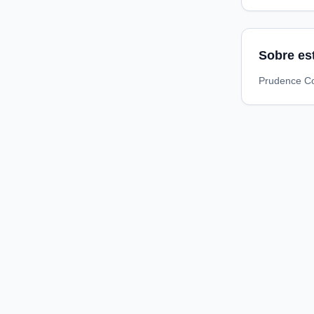
Sobre es
Prudence Co
Compare preços de medicamentos e produtos de farmácia
online. Encontre ofertas e compre direto na loja oficial.