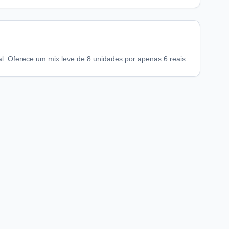
l. Oferece um mix leve de 8 unidades por apenas 6 reais.
chaFarma
Informações legais
nício
Termos de Uso
obre nós
Política de Privacidade
Preferências de privacidade