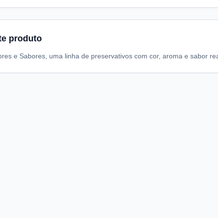
te produto
res e Sabores, uma linha de preservativos com cor, aroma e sabor rea
A
I
S