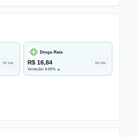
Droga Raia
R$ 16,84
Ver loja
Ver loja
Variação:
0.00
%
▲