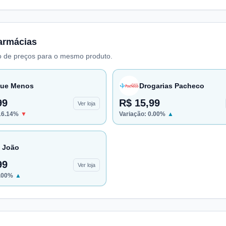
armácias
 de preços para o mesmo produto.
ue Menos
Drogarias Pacheco
99
R$ 15,99
Ver loja
16.14
%
▼
Variação:
0.00
%
▲
 João
99
Ver loja
.00
%
▲