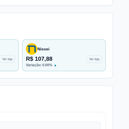
Nissei
R$ 107,88
Ver loja
Ver loja
Variação:
0.00
%
▲