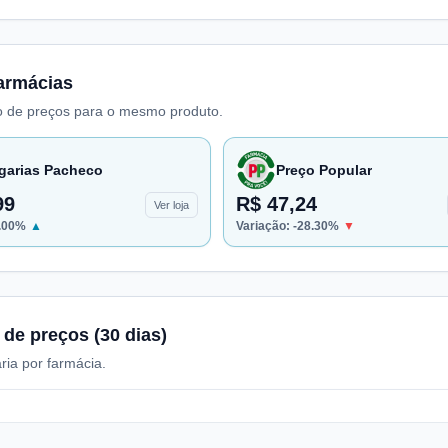
armácias
 de preços para o mesmo produto.
garias Pacheco
Preço Popular
99
R$ 47,24
Ver loja
.00
%
▲
Variação:
-28.30
%
▼
 de preços (30 dias)
ria por farmácia.