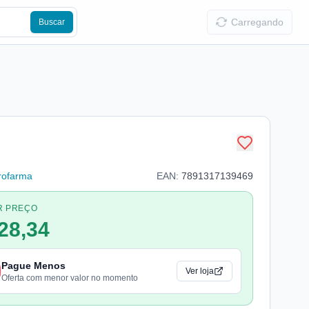
Carregando
Buscar
rofarma
EAN:
7891317139469
R PREÇO
28,34
Pague Menos
Ver loja
Oferta com menor valor no momento