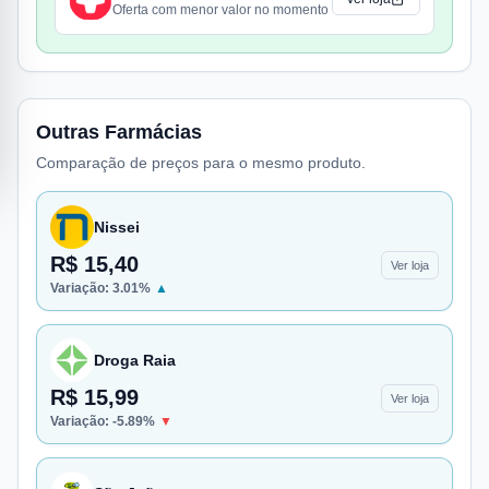
Oferta com menor valor no momento
Outras Farmácias
Comparação de preços para o mesmo produto.
Nissei
R$ 15,40
Ver loja
Variação:
3.01
%
▲
Droga Raia
R$ 15,99
Ver loja
Variação:
-5.89
%
▼