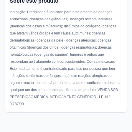
Sobre este produto
Indicação: Prednisona é indicado para o tratamento de doenças
endócrinas (doenças das glândulas); doenças osteomusculares
(doenças dos ossos e músculos); distúrbios do colágeno (doenças
que afetam vários órgãos e tem causa autoimune); doenças
dermatológicas (doenças da pele); doenças alérgicas; doenças
oftálmicas (doenças dos olhos); doenças respiratórias; doenças
hematológicas (doenças do sangue); tumores e outras que
respondam ao tratamento com corticosteroides. Contra indicação:
Este medicamento é contraindicado para uso por pessoa que tem
infecções sistêmicas por fungos ou já teve reações alérgicas ou
alguma reação incomum à prednisona, a outros corticosteroides ou a
qualquer um dos componentes da fórmula do produto. VENDA SOB
PRESCRIÇÃO MÉDICA. MEDICAMENTO GENÉRICO - LEI N.º
9.787/99.