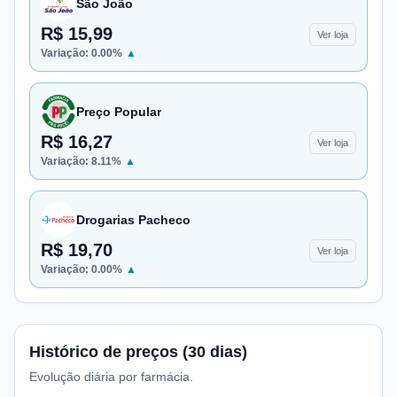
São João
R$ 15,99
Ver loja
Variação:
0.00
%
▲
Preço Popular
R$ 16,27
Ver loja
Variação:
8.11
%
▲
Drogarias Pacheco
R$ 19,70
Ver loja
Variação:
0.00
%
▲
Histórico de preços (30 dias)
Evolução diária por farmácia.