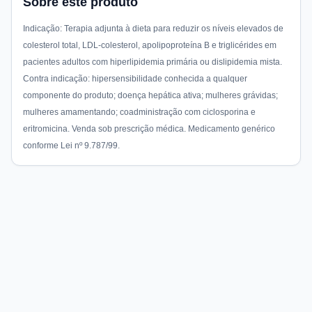
Sobre este produto
Indicação: Terapia adjunta à dieta para reduzir os níveis elevados de
colesterol total, LDL-colesterol, apolipoproteína B e triglicérides em
pacientes adultos com hiperlipidemia primária ou dislipidemia mista.
Contra indicação: hipersensibilidade conhecida a qualquer
componente do produto; doença hepática ativa; mulheres grávidas;
mulheres amamentando; coadministração com ciclosporina e
eritromicina. Venda sob prescrição médica. Medicamento genérico
conforme Lei nº 9.787/99.