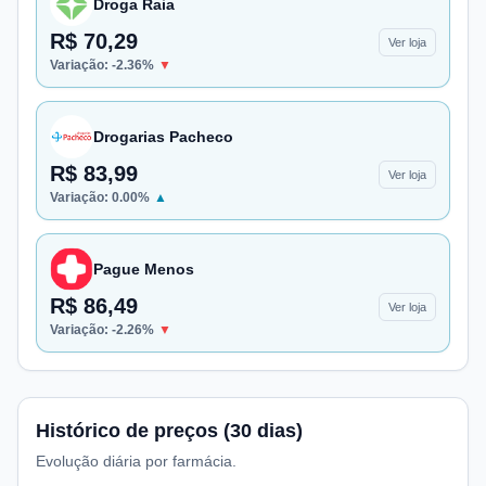
Droga Raia
R$ 70,29
Ver loja
Variação:
-2.36
%
▼
Drogarias Pacheco
R$ 83,99
Ver loja
Variação:
0.00
%
▲
Pague Menos
R$ 86,49
Ver loja
Variação:
-2.26
%
▼
Histórico de preços (30 dias)
Evolução diária por farmácia.