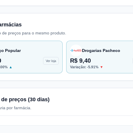
armácias
 de preços para o mesmo produto.
ço Popular
Drogarias Pacheco
0
R$ 9,40
Ver loja
.00
%
▲
Variação:
-5.91
%
▼
 de preços (30 dias)
ria por farmácia.