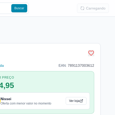
Carregando
Buscar
lda
EAN:
7891137003612
R PREÇO
4,95
Nissei
Ver loja
Oferta com menor valor no momento