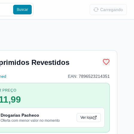
Carregando
Buscar
primidos Revestidos
med
EAN:
7896523214351
R PREÇO
11,99
Drogarias Pacheco
Ver loja
Oferta com menor valor no momento