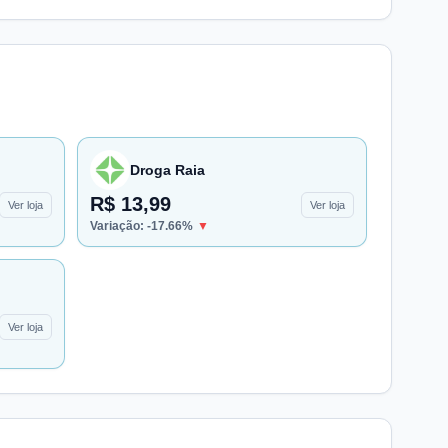
Droga Raia
R$ 13,99
Ver loja
Ver loja
Variação:
-17.66
%
▼
Ver loja