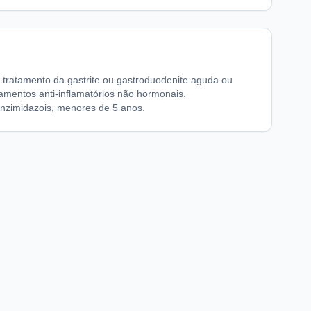
 tratamento da gastrite ou gastroduodenite aguda ou
amentos anti-inflamatórios não hormonais.
zimidazois, menores de 5 anos.
chaFarma
Informações legais
nício
Termos de Uso