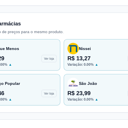
armácias
 de preços para o mesmo produto.
ue Menos
Nissei
29
R$ 13,27
Ver loja
.00
%
▲
Variação:
0.00
%
▲
ço Popular
São João
46
R$ 23,99
Ver loja
.00
%
▲
Variação:
0.00
%
▲