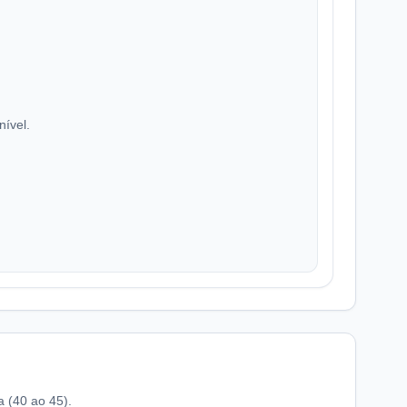
nível.
a (40 ao 45).