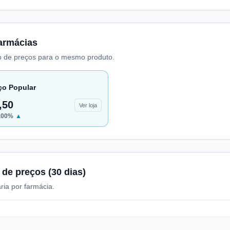
armácias
 de preços para o mesmo produto.
ço Popular
,50
Ver loja
.00
%
▲
 de preços (30 dias)
ria por farmácia.