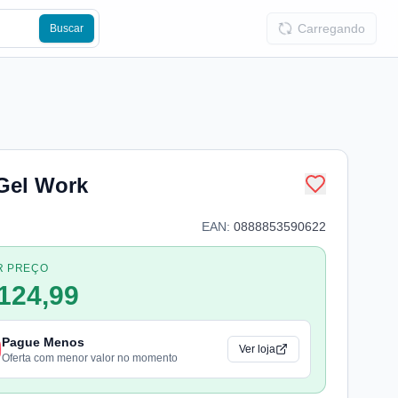
Carregando
Buscar
 Gel Work
EAN:
0888853590622
R PREÇO
124,99
Pague Menos
Ver loja
Oferta com menor valor no momento