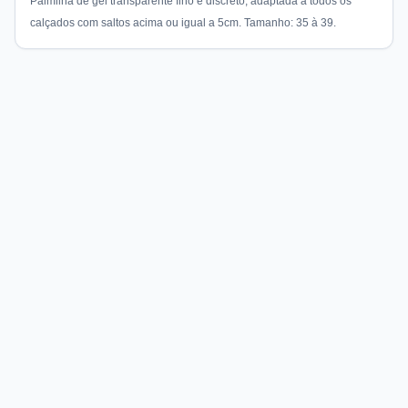
Palmilha de gel transparente fino e discreto, adaptada a todos os
calçados com saltos acima ou igual a 5cm. Tamanho: 35 à 39.