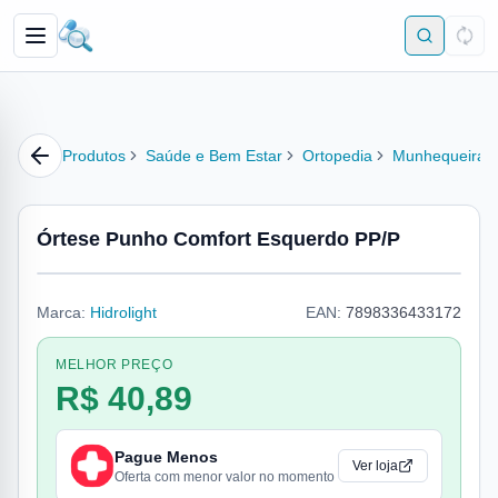
Produtos
Saúde e Bem Estar
Ortopedia
Munhequeira
Órtese Punho Comfort Esquerdo PP/P
Marca:
Hidrolight
EAN:
7898336433172
MELHOR PREÇO
R$ 40,89
Pague Menos
Ver loja
Oferta com menor valor no momento