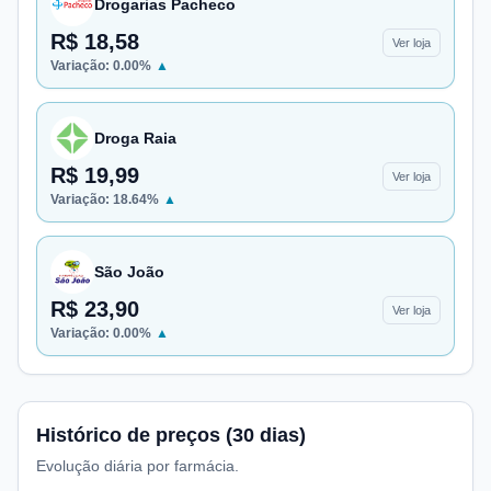
Drogarias Pacheco
R$ 18,58
Ver loja
Variação:
0.00
%
▲
Droga Raia
R$ 19,99
Ver loja
Variação:
18.64
%
▲
São João
R$ 23,90
Ver loja
Variação:
0.00
%
▲
Histórico de preços (30 dias)
Evolução diária por farmácia.