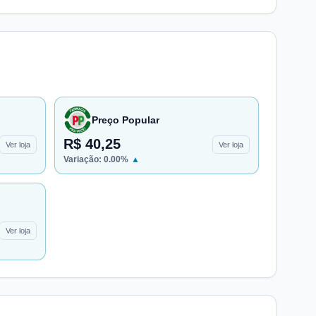
Preço Popular
R$ 40,25
Ver loja
Ver loja
Variação:
0.00
%
▲
Ver loja