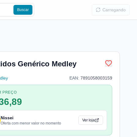
Carregando
Buscar
idos Genérico Medley
dley
EAN:
7891058003159
R PREÇO
36,89
Nissei
Ver loja
Oferta com menor valor no momento