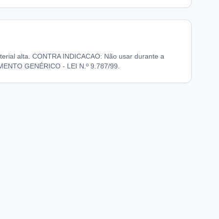
terial alta. CONTRA INDICACAO: Não usar durante a
MENTO GENÉRICO - LEI N.º 9.787/99.
chaFarma
Informações legais
nício
Termos de Uso
obre nós
Política de Privacidade