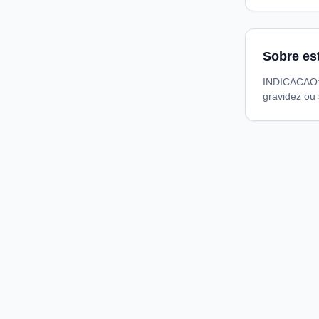
Sobre es
INDICACAO: 
gravidez o
Compare preços de medicamentos e produtos de farmácia
online. Encontre ofertas e compre direto na loja oficial.