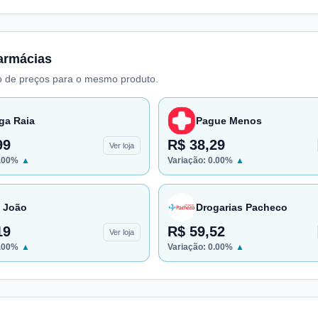
armácias
 de preços para o mesmo produto.
ga Raia
Pague Menos
99
R$ 38,29
Ver loja
.00
%
▲
Variação:
0.00
%
▲
 João
Drogarias Pacheco
19
R$ 59,52
Ver loja
.00
%
▲
Variação:
0.00
%
▲