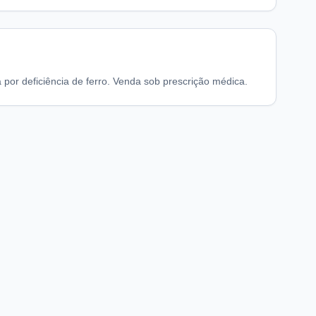
or deficiência de ferro. Venda sob prescrição médica.
chaFarma
Informações legais
nício
Termos de Uso
obre nós
Política de Privacidade
Preferências de privacidade