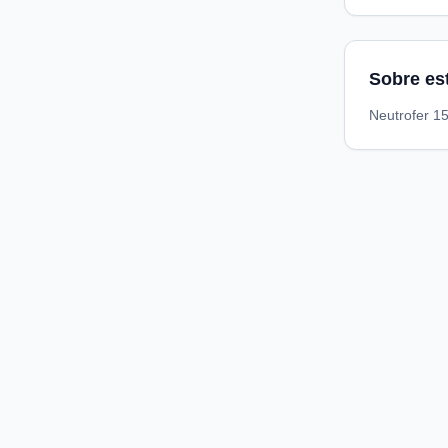
Sobre es
Neutrofer 1
Compare preços de medicamentos e produtos de farmácia
online. Encontre ofertas e compre direto na loja oficial.