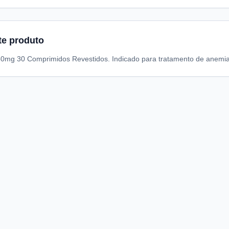
te produto
50mg 30 Comprimidos Revestidos. Indicado para tratamento de anemia p
A
I
S