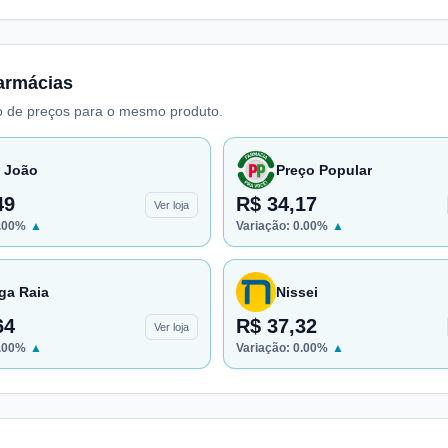
armácias
 de preços para o mesmo produto.
 João
Preço Popular
49
R$ 34,17
Ver loja
.00
%
▲
Variação:
0.00
%
▲
ga Raia
Nissei
64
R$ 37,32
Ver loja
.00
%
▲
Variação:
0.00
%
▲