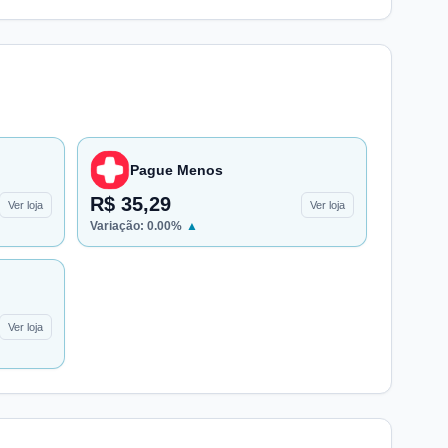
Pague Menos
R$ 35,29
Ver loja
Ver loja
Variação:
0.00
%
▲
Ver loja