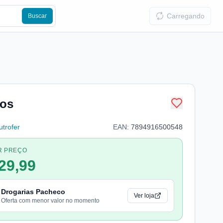
Carregando
Buscar
dos
trofer
EAN:
7894916500548
R PREÇO
29,99
Drogarias Pacheco
Ver loja
Oferta com menor valor no momento