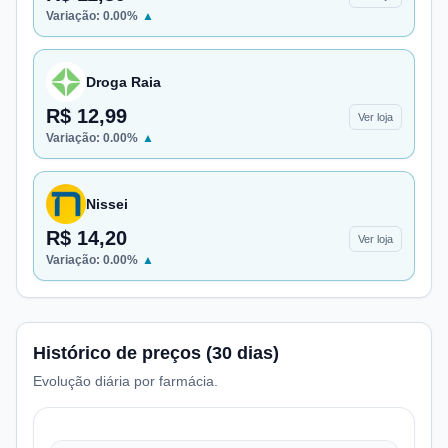
Variação:
0.00
%
▲
Droga Raia
R$ 12,99
Ver loja
Variação:
0.00
%
▲
Nissei
R$ 14,20
Ver loja
Variação:
0.00
%
▲
Histórico de preços (30 dias)
Evolução diária por farmácia.