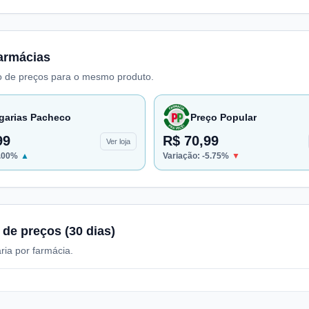
armácias
 de preços para o mesmo produto.
garias Pacheco
Preço Popular
99
R$ 70,99
Ver loja
.00
%
▲
Variação:
-5.75
%
▼
 de preços (30 dias)
ria por farmácia.