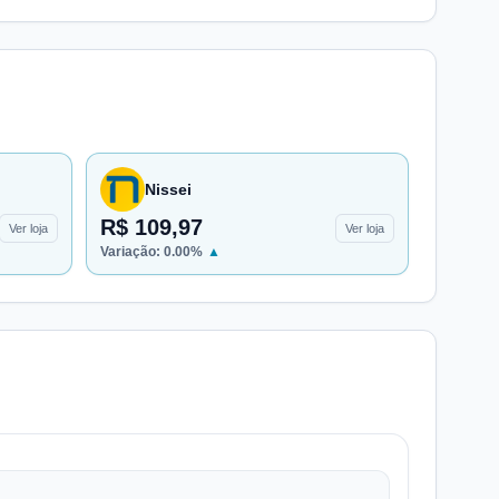
Nissei
R$ 109,97
Ver loja
Ver loja
Variação:
0.00
%
▲