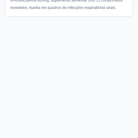
N-Acetilcisteína 600mg, suplemento alimentar com 15 comprimidos
revestidos. Auxilia em quadros de infecções respiratórias virais.