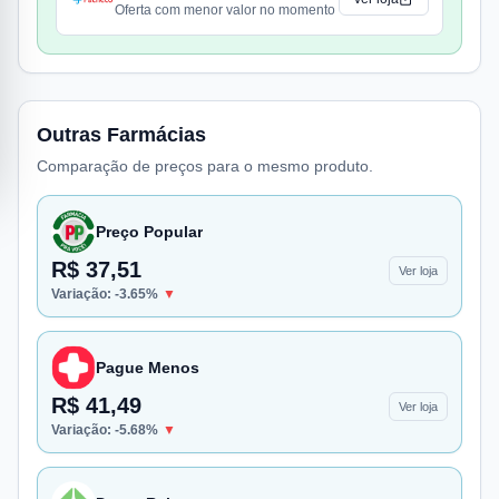
Oferta com menor valor no momento
Outras Farmácias
Comparação de preços para o mesmo produto.
Preço Popular
R$ 37,51
Ver loja
Variação:
-3.65
%
▼
Pague Menos
R$ 41,49
Ver loja
Variação:
-5.68
%
▼