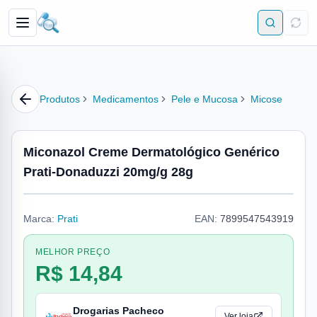
Produtos
Medicamentos
Pele e Mucosa
Micose
Miconazol Creme Dermatológico Genérico
Prati-Donaduzzi 20mg/g 28g
Marca:
Prati
EAN:
7899547543919
MELHOR PREÇO
R$ 14,84
Drogarias Pacheco
Ver loja