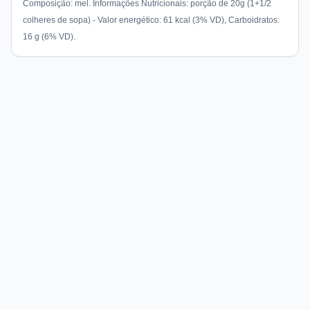
Composição: mel. Informações Nutricionais: porção de 20g (1+1/2
colheres de sopa) - Valor energético: 61 kcal (3% VD), Carboidratos:
16 g (6% VD).