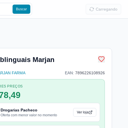
Carregando
Buscar
linguais Marjan
RJAN FARMA
EAN:
7896226108926
RES PREÇOS
78,49
Drogarias Pacheco
Ver loja
Oferta com menor valor no momento