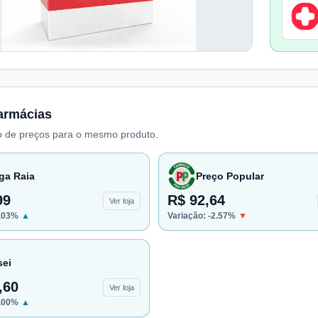
armácias
 de preços para o mesmo produto.
ga Raia
Preço Popular
99
R$ 92,64
Ver loja
.03
%
▲
Variação:
-2.57
%
▼
sei
,60
Ver loja
.00
%
▲