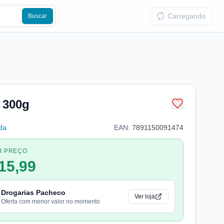
Carregando
Buscar
 300g
da
EAN:
7891150091474
R PREÇO
15,99
Drogarias Pacheco
Ver loja
Oferta com menor valor no momento