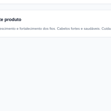
te produto
rescimento e fortalecimento dos fios. Cabelos fortes e saudáveis. Cui
A
I
S