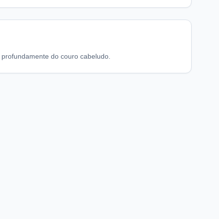
da profundamente do couro cabeludo.
chaFarma
Informações legais
nício
Termos de Uso
obre nós
Política de Privacidade
Preferências de privacidade