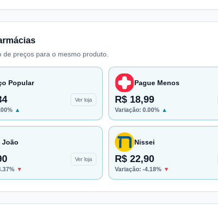
armácias
 de preços para o mesmo produto.
ço Popular
Pague Menos
34
R$ 18,99
Ver loja
.00
%
▲
Variação:
0.00
%
▲
 João
Nissei
90
R$ 22,90
Ver loja
4.37
%
▼
Variação:
-4.18
%
▼