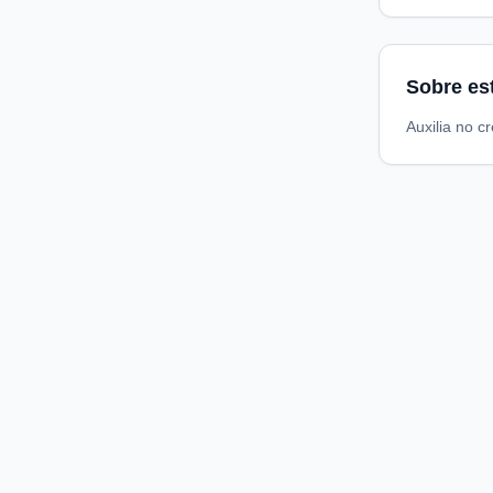
Sobre es
Auxilia no c
Compare preços de medicamentos e produtos de farmácia
online. Encontre ofertas e compre direto na loja oficial.