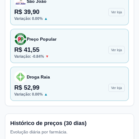
São João
R$ 39,90
Ver loja
Variação:
0.00
%
▲
Preço Popular
R$ 41,55
Ver loja
Variação:
-0.84
%
▼
Droga Raia
R$ 52,99
Ver loja
Variação:
0.00
%
▲
Histórico de preços (30 dias)
Evolução diária por farmácia.