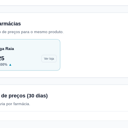
armácias
 de preços para o mesmo produto.
ga Raia
25
Ver loja
.00
%
▲
 de preços (30 dias)
ria por farmácia.