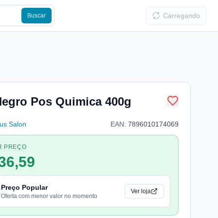
Carregando
Buscar
Negro Pos Quimica 400g
us Salon
EAN:
7896010174069
R PREÇO
36,59
Preço Popular
Ver loja
Oferta com menor valor no momento