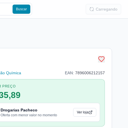
Carregando
Buscar
ião Química
EAN:
7896006212157
R PREÇO
35,89
Drogarias Pacheco
Ver loja
Oferta com menor valor no momento