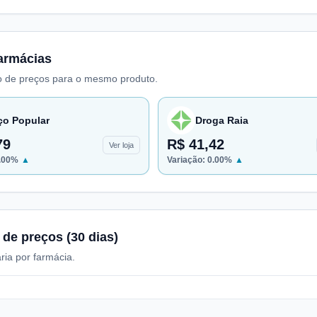
armácias
 de preços para o mesmo produto.
ço Popular
Droga Raia
79
R$ 41,42
Ver loja
.00
%
▲
Variação:
0.00
%
▲
 de preços (30 dias)
ria por farmácia.