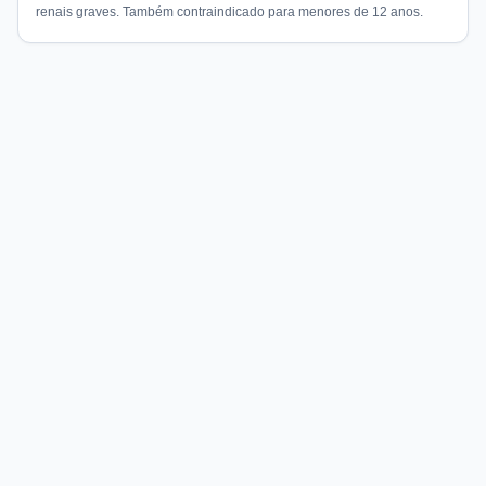
renais graves. Também contraindicado para menores de 12 anos.
Compare preços de medicamentos e produtos de farmácia