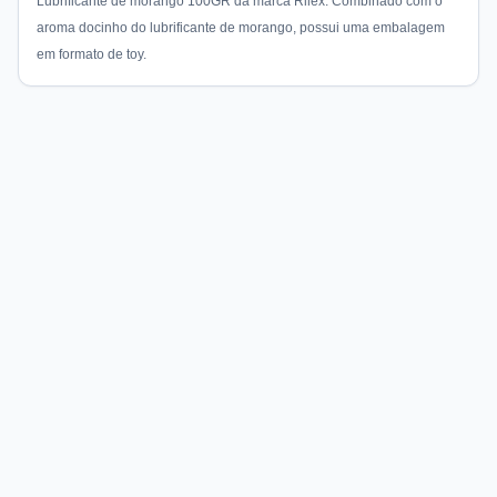
Lubrificante de morango 100GR da marca Rilex. Combinado com o
aroma docinho do lubrificante de morango, possui uma embalagem
em formato de toy.