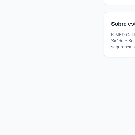
Sobre es
K-MED Gel Lu
Saúde e Bem
segurança s
Compare preços de medicamentos e produtos de farmácia