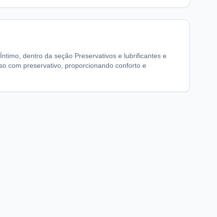
ntimo, dentro da seção Preservativos e lubrificantes e
so com preservativo, proporcionando conforto e
chaFarma
Informações legais
nício
Termos de Uso