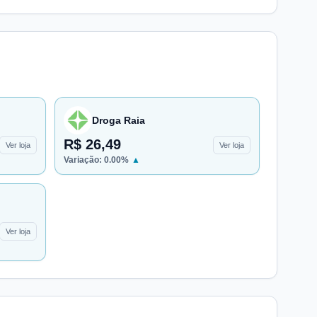
Droga Raia
R$ 26,49
Ver loja
Ver loja
Variação:
0.00
%
▲
Ver loja