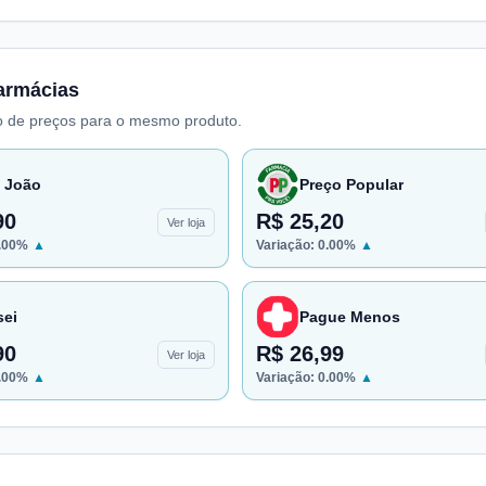
armácias
 de preços para o mesmo produto.
 João
Preço Popular
90
R$ 25,20
Ver loja
.00
%
▲
Variação:
0.00
%
▲
sei
Pague Menos
90
R$ 26,99
Ver loja
.00
%
▲
Variação:
0.00
%
▲