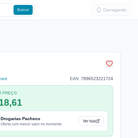
Carregando
Buscar
med
EAN:
7896523221724
R PREÇO
18,61
Drogarias Pacheco
Ver loja
Oferta com menor valor no momento