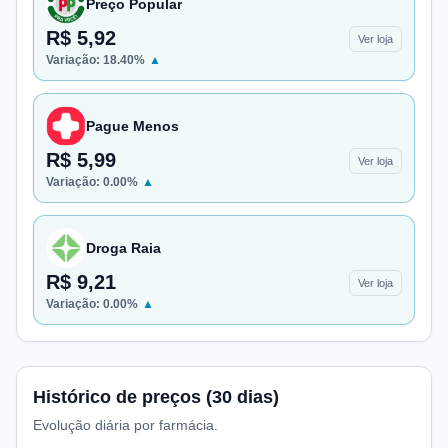
Preço Popular
R$ 5,92
Ver loja
Variação:
18.40
%
▲
Pague Menos
R$ 5,99
Ver loja
Variação:
0.00
%
▲
Droga Raia
R$ 9,21
Ver loja
Variação:
0.00
%
▲
Histórico de preços (30 dias)
Evolução diária por farmácia.