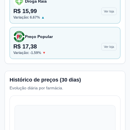
Droga Raia
R$ 15,99
Ver loja
Variação:
6.67
%
▲
Preço Popular
R$ 17,38
Ver loja
Variação:
-1.59
%
▼
Histórico de preços (30 dias)
Evolução diária por farmácia.