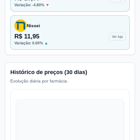
Variação:
-4.80
%
▼
Nissei
R$ 11,95
Ver loja
Variação:
0.00
%
▲
Histórico de preços (30 dias)
Evolução diária por farmácia.