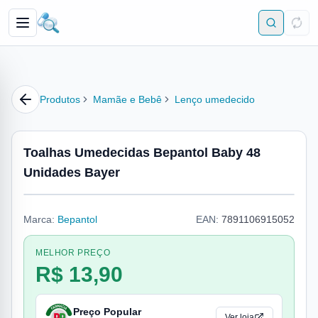
Produtos
Mamãe e Bebê
Lenço umedecido
Toalhas Umedecidas Bepantol Baby 48
Unidades Bayer
Marca:
Bepantol
EAN:
7891106915052
MELHOR PREÇO
R$ 13,90
Preço Popular
Ver loja