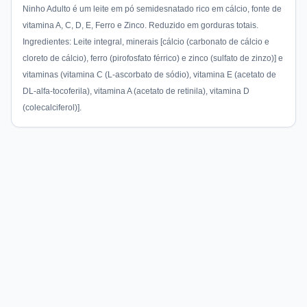
Ninho Adulto é um leite em pó semidesnatado rico em cálcio, fonte de
vitamina A, C, D, E, Ferro e Zinco. Reduzido em gorduras totais.
Ingredientes: Leite integral, minerais [cálcio (carbonato de cálcio e
cloreto de cálcio), ferro (pirofosfato férrico) e zinco (sulfato de zinzo)] e
vitaminas (vitamina C (L-ascorbato de sódio), vitamina E (acetato de
DL-alfa-tocoferila), vitamina A (acetato de retinila), vitamina D
(colecalciferol)].