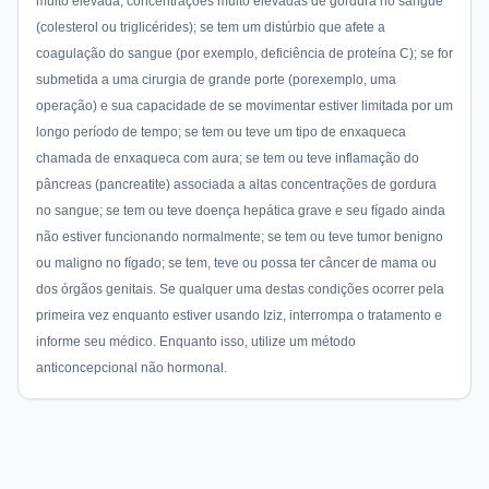
muito elevada, concentrações muito elevadas de gordura no sangue
(colesterol ou triglicérides); se tem um distúrbio que afete a
coagulação do sangue (por exemplo, deficiência de proteína C); se for
submetida a uma cirurgia de grande porte (porexemplo, uma
operação) e sua capacidade de se movimentar estiver limitada por um
longo período de tempo; se tem ou teve um tipo de enxaqueca
chamada de enxaqueca com aura; se tem ou teve inflamação do
pâncreas (pancreatite) associada a altas concentrações de gordura
no sangue; se tem ou teve doença hepática grave e seu fígado ainda
não estiver funcionando normalmente; se tem ou teve tumor benigno
ou maligno no fígado; se tem, teve ou possa ter câncer de mama ou
dos órgãos genitais. Se qualquer uma destas condições ocorrer pela
primeira vez enquanto estiver usando Iziz, interrompa o tratamento e
informe seu médico. Enquanto isso, utilize um método
anticoncepcional não hormonal.