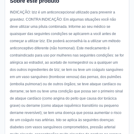
Sobre este produto
INDICAÇÃO: Iziz é um anticoncepcional utilizado para prevenir a
gravidez. CONTRA INDICAÇÃO: Em algumas situações você não
deve utilizar uma pílula combinada. Informe ao seu médico se
quaisquer das seguintes condições se aplicarem a você antes de
começar a utilizar Iziz. Ele poderá aconselhá-la a utilizar um método
anticonceptivo diferente (não hormonal). Este medicamento é
contraindicado para uso por mulheres nas seguintes condições: se for
alérgica ao estradiol, ao acetato de nomegestrol ou a qualquer um
dos outros ingredientes de Iziz; se tem ou teve um coágulo sanguíneo
em um vaso sanguíneo (trombose venosa) das pernas, dos pulmões
(embolia pulmonar) ou de outros órgãos; se teve ataque cardíaco ou
derrame; se tem ou teve uma condição que possa ser o primeiro sinal
de ataque cardíaco (como angina do peito que causa dor torácica
grave) ou derrame (como ataque isquêmico transitório ou pequeno
derrame reversível); se tem uma doença que possa aumentar o risco
de um coágulo nas artérias. Isto se aplica às seguintes doenças:
diabetes com vasos sanguíneos comprometidos, pressão arterial