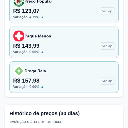
Preço Popular
R$ 123,07
Ver loja
Variação:
4.39
%
▲
Pague Menos
R$ 143,99
Ver loja
Variação:
0.00
%
▲
Droga Raia
R$ 157,98
Ver loja
Variação:
0.00
%
▲
Histórico de preços (30 dias)
Evolução diária por farmácia.