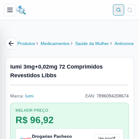
Produtos
Medicamentos
Saúde da Mulher
Anticoncepc
Iumi 3mg+0,02mg 72 Comprimidos
Revestidos Libbs
Marca:
Iumi
EAN:
7896094208674
MELHOR PREÇO
R$ 96,92
Drogarias Pacheco
Ver loja