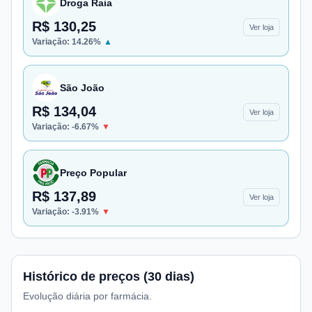
Droga Raia
R$ 130,25
Ver loja
Variação:
14.26
%
▲
São João
R$ 134,04
Ver loja
Variação:
-6.67
%
▼
Preço Popular
R$ 137,89
Ver loja
Variação:
-3.91
%
▼
Histórico de preços (30 dias)
Evolução diária por farmácia.