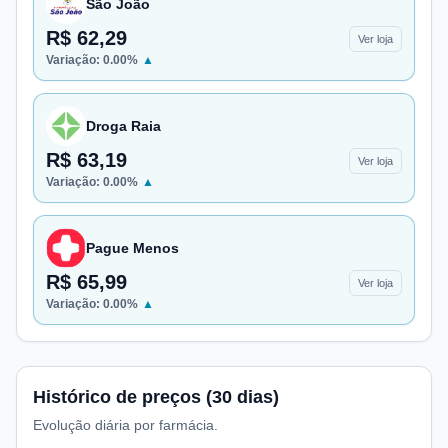
São João
R$ 62,29
Ver loja
Variação:
0.00
%
▲
Droga Raia
R$ 63,19
Ver loja
Variação:
0.00
%
▲
Pague Menos
R$ 65,99
Ver loja
Variação:
0.00
%
▲
Histórico de preços (30 dias)
Evolução diária por farmácia.