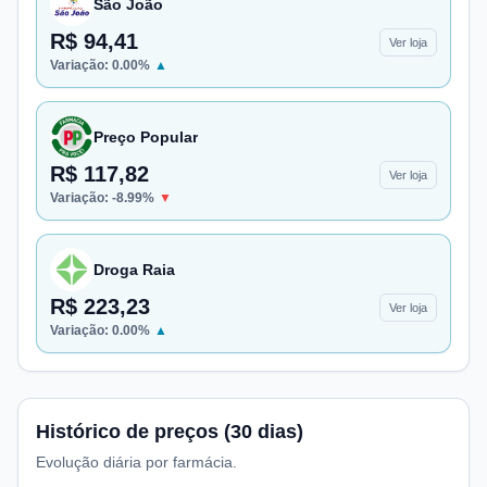
São João
R$ 94,41
Ver loja
Variação:
0.00
%
▲
Preço Popular
R$ 117,82
Ver loja
Variação:
-8.99
%
▼
Droga Raia
R$ 223,23
Ver loja
Variação:
0.00
%
▲
Histórico de preços (30 dias)
Evolução diária por farmácia.