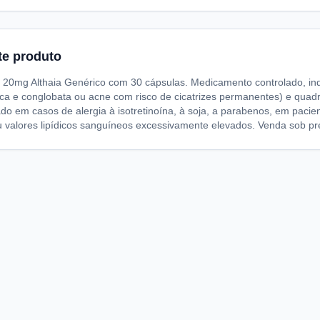
te produto
na 20mg Althaia Genérico com 30 cápsulas. Medicamento controlado, in
ica e conglobata ou acne com risco de cicatrizes permanentes) e quadr
do em casos de alergia à isotretinoína, à soja, a parabenos, em pacien
u valores lipídicos sanguíneos excessivamente elevados. Venda sob pr
A