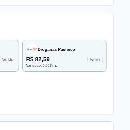
Drogarias Pacheco
R$ 82,59
Ver loja
Ver loja
Variação:
0.00
%
▲