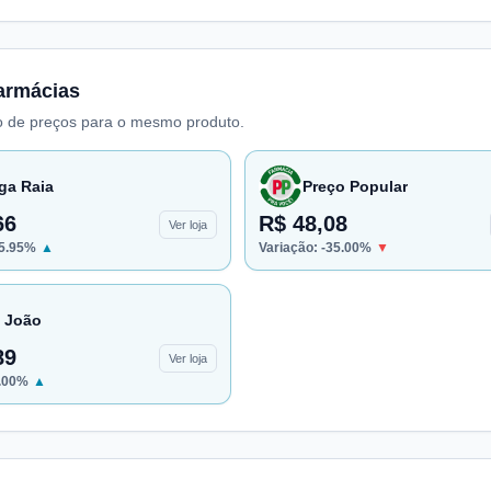
armácias
 de preços para o mesmo produto.
ga Raia
Preço Popular
66
R$ 48,08
Ver loja
5.95
%
▲
Variação:
-35.00
%
▼
 João
89
Ver loja
.00
%
▲