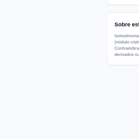
Sobre es
Isotretinoí
(nódulo-císt
Contraindica
derivados o