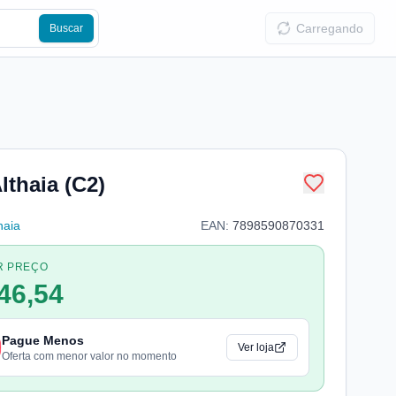
Carregando
Buscar
lthaia (C2)
haia
EAN:
7898590870331
R PREÇO
46,54
Pague Menos
Ver loja
Oferta com menor valor no momento