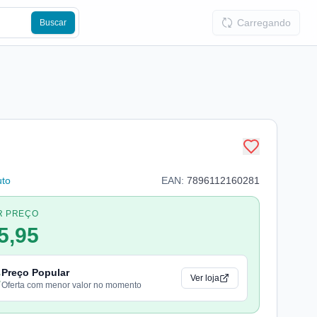
Carregando
Buscar
uto
EAN:
7896112160281
R PREÇO
5,95
Preço Popular
Ver loja
Oferta com menor valor no momento