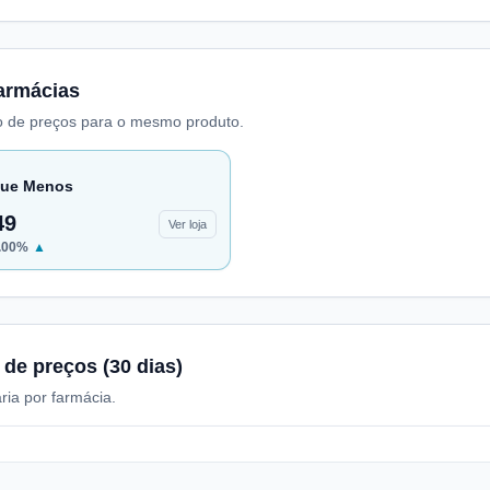
armácias
 de preços para o mesmo produto.
ue Menos
49
Ver loja
.00
%
▲
 de preços (30 dias)
ria por farmácia.