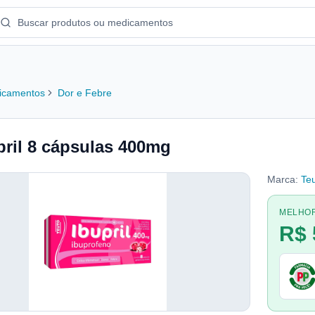
icamentos
Dor e Febre
pril 8 cápsulas 400mg
Marca:
Te
MELHO
R$ 