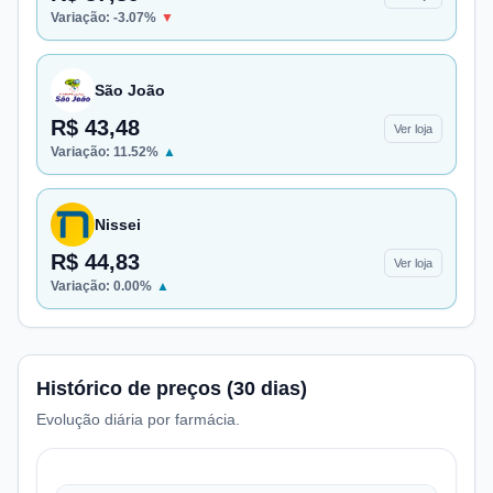
Variação:
-3.07
%
▼
São João
R$ 43,48
Ver loja
Variação:
11.52
%
▲
Nissei
R$ 44,83
Ver loja
Variação:
0.00
%
▲
Histórico de preços (30 dias)
Evolução diária por farmácia.