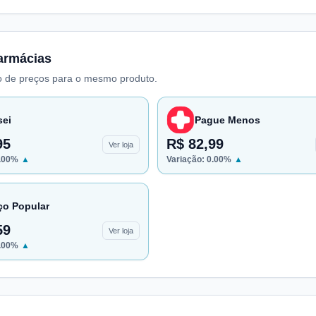
armácias
 de preços para o mesmo produto.
sei
Pague Menos
95
R$ 82,99
Ver loja
.00
%
▲
Variação:
0.00
%
▲
ço Popular
59
Ver loja
.00
%
▲