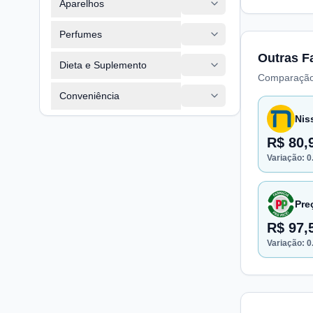
Aparelhos
Perfumes
Outras F
Dieta e Suplemento
Comparação
Conveniência
Nis
R$ 80,
Variação:
0
Pre
R$ 97,
Variação:
0