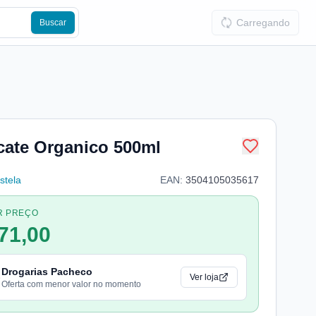
Carregando
Buscar
cate Organico 500ml
stela
EAN:
3504105035617
R PREÇO
71,00
Drogarias Pacheco
Ver loja
Oferta com menor valor no momento