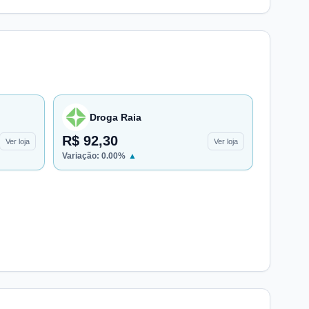
Droga Raia
R$ 92,30
Ver loja
Ver loja
Variação:
0.00
%
▲