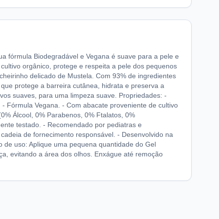
Sua fórmula Biodegradável e Vegana é suave para a pele e
ultivo orgânico, protege e respeita a pele dos pequenos
 cheirinho delicado de Mustela. Com 93% de ingredientes
 que protege a barreira cutânea, hidrata e preserva a
tivos suaves, para uma limpeza suave. Propriedades: -
. - Fórmula Vegana. - Com abacate proveniente de cultivo
 (0% Álcool, 0% Parabenos, 0% Ftalatos, 0%
amente testado. - Recomendado por pediatras e
 cadeia de fornecimento responsável. - Desenvolvido na
do de uso: Aplique uma pequena quantidade do Gel
ça, evitando a área dos olhos. Enxágue até remoção