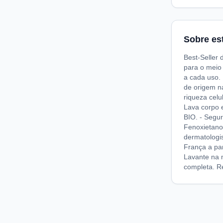
Sobre es
Best-Seller 
para o meio
a cada uso. 
de origem na
riqueza celu
Lava corpo e
BIO. - Segur
Fenoxietano
dermatologi
França a pa
Lavante na 
completa. R