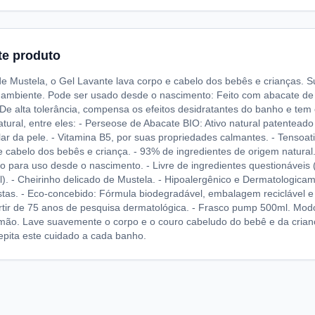
te produto
de Mustela, o Gel Lavante lava corpo e cabelo dos bebês e crianças. 
 ambiente. Pode ser usado desde o nascimento: Feito com abacate de c
De alta tolerância, compensa os efeitos desidratantes do banho e tem
tural, entre eles: - Perseose de Abacate BIO: Ativo natural patenteado
lar da pele. - Vitamina B5, por suas propriedades calmantes. - Tensoa
 cabelo dos bebês e criança. - 93% de ingredientes de origem natural
o para uso desde o nascimento. - Livre de ingredientes questionáveis
l). - Cheirinho delicado de Mustela. - Hipoalergênico e Dermatologic
stas. - Eco-concebido: Fórmula biodegradável, embalagem reciclável e
rtir de 75 anos de pesquisa dermatológica. - Frasco pump 500ml. Mo
mão. Lave suavemente o corpo e o couro cabeludo do bebê e da crian
epita este cuidado a cada banho.