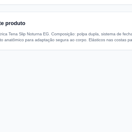
te produto
trica Tena Slip Noturna EG. Composição: polpa dupla, sistema de fecha
to anatômico para adaptação segura ao corpo. Elásticos nas costas p
A
I
S