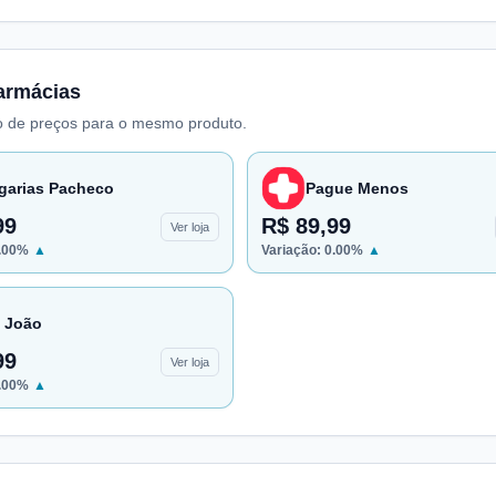
armácias
 de preços para o mesmo produto.
garias Pacheco
Pague Menos
99
R$ 89,99
Ver loja
.00
%
▲
Variação:
0.00
%
▲
 João
99
Ver loja
.00
%
▲