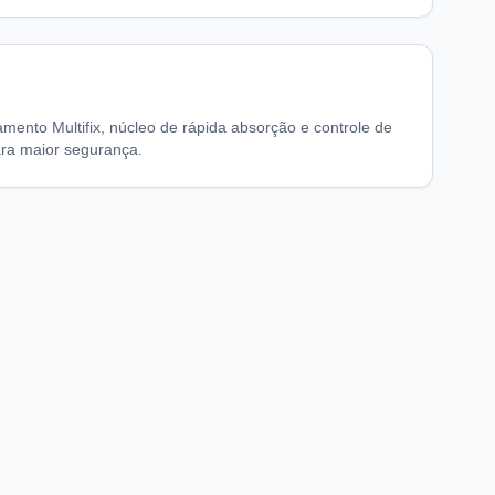
mento Multifix, núcleo de rápida absorção e controle de
ara maior segurança.
chaFarma
Informações legais
nício
Termos de Uso
obre nós
Política de Privacidade