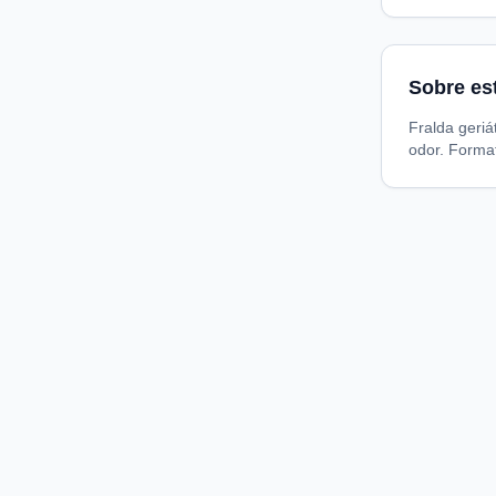
Sobre es
Fralda geriá
odor. Forma
Compare preços de medicamentos e produtos de farmácia
online. Encontre ofertas e compre direto na loja oficial.