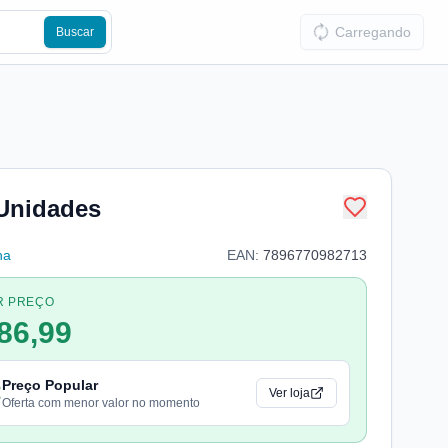
Carregando
Buscar
 Unidades
na
EAN:
7896770982713
R PREÇO
86,99
Preço Popular
Ver loja
Oferta com menor valor no momento